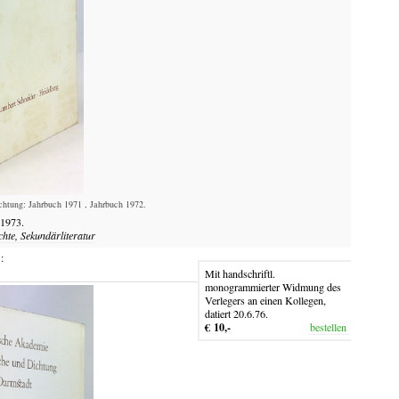
htung: Jahrbuch 1971 , Jahrbuch 1972.
 1973.
chte, Sekundärliteratur
:
Mit handschriftl.
monogrammierter Widmung des
Verlegers an einen Kollegen,
datiert 20.6.76.
€ 10,-
bestellen