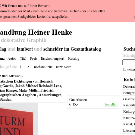
!
Wir freuen uns auf Ihren Besuch!
fonisch oder per Mail - auch neue und lieferbare Bücher - bei uns bestellen.
s gesamten Stadtgebietes kostenfrei ausgeliefert.
handlung Heiner Henke
 dekorative Graphik
rlag
und
lambert
und
schneider im Gesamtkatalog
Suche
Schnell
anz
Autor
Titel
Preis
Erscheinungsort
Katalog
1
herige Seite
2
n
ächste Seite
l
etzte Seite
Erweite
n und Auswahl)
:
Katal
tischen Dichtungen von Heinrich
 Goethe, Jakob Michael Reinhold Lenz,
Dekorat
an Klinger, Maler Müller, Friedrich
Fotogra
bliographischen Angaben , Anmerkungen,
Geschich
 Bänden.
Gut erhalten.
€ 15,-
bestellen
Kinderb
Kulturg
Kulturw
Kunst, 
Literatu