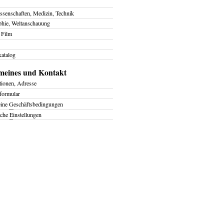
ssenschaften, Medizin, Technik
phie, Weltanschauung
 Film
atalog
meines und Kontakt
tionen, Adresse
formular
eine
G
eschäftsbedingungen
iche
E
instellungen