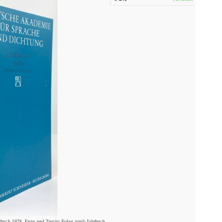
buch 1978, Erste und Zweite Folge (und) Jahrbuch