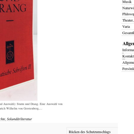
Musik
Naturwi
Philoso
Theater,
Varia
Gesamtk
Allge
I
nforma
K
ontakt
Allgem
Persönl
nd Auswahl): Sturm und Drang. Eine Auswahl von
rich Wilhelm von Gerstenberg,...
chte, Sekundärliteratur
Rücken des Schutzumschlags