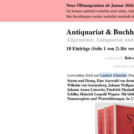
Neue Öffnungszeiten ab Januar 2026
Sie können natürlich weiterhin auch online, tele
Ihre Bestellungen werden weiterhin innerhalb de
Antiquariat & Buch
Allgemeines Antiquariat und
18 Einträge (Seite 1 von 2) für ve
Relev
sortiert nach:
erste Seite
vor
Loewenthal, Erich und
Lambert
Schneider
(Pla
Sturm und Drang. Eine Auswahl von drama
Wilhelm von Gerstenberg, Johann Wolfgang
Johann Anton Leisewitz, Friedrich Maximili
Schiller, Heinrich Leopold Wagner. Mit bi
Namenregister und Worterklärungen. In 2