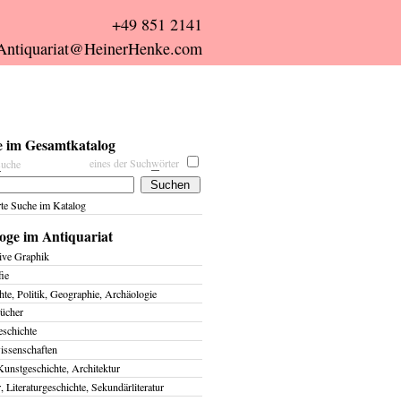
+49 851 2141
Antiquariat@HeinerHenke.com
 im Gesamtkatalog
eines der Such
w
örter
s
uche
rte Suche im Katalog
oge im Antiquariat
ive Graphik
fie
te, Politik, Geographie, Archäologie
ücher
eschichte
issenschaften
Kunstgeschichte, Architektur
r, Literaturgeschichte, Sekundärliteratur