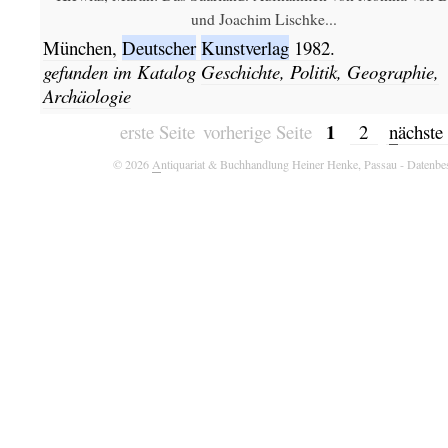
und Joachim Lischke...
München,
Deutscher
Kunstverlag
1982.
gefunden im Katalog
Geschichte, Politik, Geographie,
Archäologie
1
erste Seite
vorherige Seite
2
n
ächste
© 2026
A
ntiquariat & Buchhandlung Heiner Henke, Passau
- Datenbe