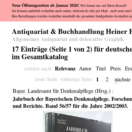
Neue Öffnungszeiten ab Januar 2026!
Wir freuen uns auf Ihren Besuch!
Sie können natürlich weiterhin auch online, telefonisch oder per Mail - auch neue und l
Ihre Bestellungen werden weiterhin innerhalb des gesamten Stadtgebietes kostenfrei au
Antiquariat & Buchhandlung Heiner 
Allgemeines Antiquariat und dekorative Graphik
17 Einträge (Seite 1 von 2) für deutsch
im Gesamtkatalog
Relevanz
sortiert nach:
Autor
Titel
Preis
Ers
1
erste Seite
vorherige Seite
2
n
ächste
Bayer. Landesamt für Denkmalpflege (Hrsg.)
:
Jahrbuch der Bayerischen Denkmalpflege. Forschu
und Berichte. Band 56/57 für die Jahre 2002/2003.