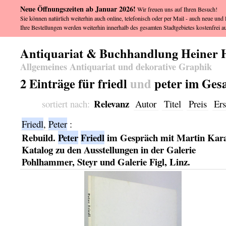
Neue Öffnungszeiten ab Januar 2026!
Wir freuen uns auf Ihren Besuch!
Sie können natürlich weiterhin auch online, telefonisch oder per Mail - auch neue und l
Ihre Bestellungen werden weiterhin innerhalb des gesamten Stadtgebietes kostenfrei au
Antiquariat & Buchhandlung Heiner 
Allgemeines Antiquariat und dekorative Graphik
2 Einträge für friedl
und
peter im Ges
Relevanz
sortiert nach:
Autor
Titel
Preis
Ers
Friedl
,
Peter
:
Rebuild.
Peter
Friedl
im Gespräch mit Martin Kara
Katalog zu den Ausstellungen in der Galerie
Pohlhammer, Steyr und Galerie Figl, Linz.