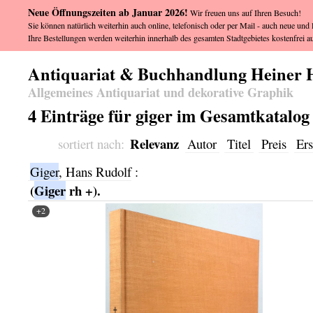
Neue Öffnungszeiten ab Januar 2026!
Wir freuen uns auf Ihren Besuch!
Sie können natürlich weiterhin auch online, telefonisch oder per Mail - auch neue und l
Ihre Bestellungen werden weiterhin innerhalb des gesamten Stadtgebietes kostenfrei au
Antiquariat & Buchhandlung Heiner 
Allgemeines Antiquariat und dekorative Graphik
4 Einträge für giger im Gesamtkatalog
Relevanz
sortiert nach:
Autor
Titel
Preis
Ers
Giger
, Hans Rudolf
:
(
Giger
rh +).
+2