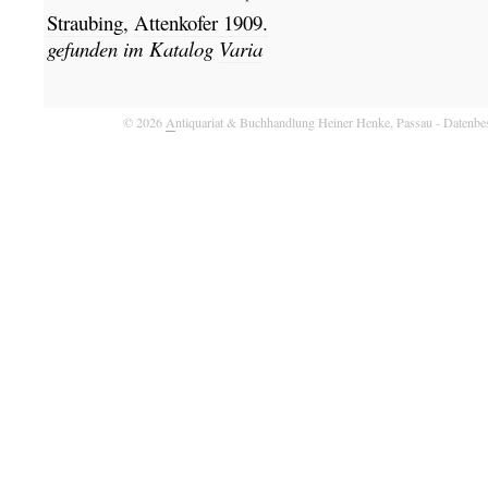
Straubing,
Attenkofer
1909.
gefunden im Katalog
Varia
© 2026
A
ntiquariat & Buchhandlung Heiner Henke, Passau
- Datenbe