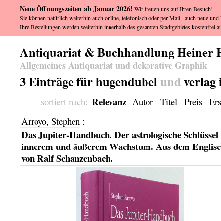
Neue Öffnungszeiten ab Januar 2026!
Wir freuen uns auf Ihren Besuch!
Sie können natürlich weiterhin auch online, telefonisch oder per Mail - auch neue und l
Ihre Bestellungen werden weiterhin innerhalb des gesamten Stadtgebietes kostenfrei au
Antiquariat & Buchhandlung Heiner 
Allgemeines Antiquariat und dekorative Graphik
3 Einträge für hugendubel
und
verlag
Relevanz
sortiert nach:
Autor
Titel
Preis
Ers
Arroyo, Stephen
:
Das Jupiter-Handbuch. Der astrologische Schlüssel
innerem und äußerem Wachstum. Aus dem Englisc
von Ralf Schanzenbach.