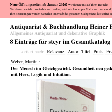
Neue Öffnungszeiten ab Januar 2026!
Wir freuen uns auf Ihren Besuch!
Sie können natürlich weiterhin auch online, telefonisch oder per Mail - auch neue und l
Ihre Bestellungen werden weiterhin innerhalb des gesamten Stadtgebietes kostenfrei au
Antiquariat & Buchhandlung Heiner 
Allgemeines Antiquariat und dekorative Graphik
8 Einträge für steyr im Gesamtkatalog
Titel
sortiert nach:
Relevanz
Autor
Preis
Er
Weber, Martin
:
Der Mensch im Gleichgewicht. Gesundheit neu ged
mit Herz, Logik und Intuition.