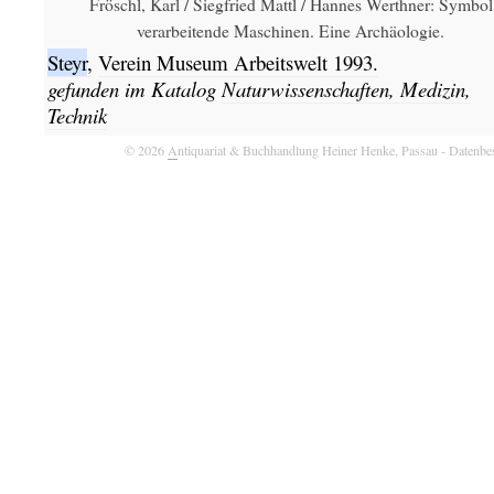
Fröschl, Karl / Siegfried Mattl / Hannes Werthner: Symbol
verarbeitende Maschinen. Eine Archäologie.
Steyr
,
Verein Museum Arbeitswelt
1993.
gefunden im Katalog
Naturwissenschaften, Medizin,
Technik
© 2026
A
ntiquariat & Buchhandlung Heiner Henke, Passau
- Datenbe